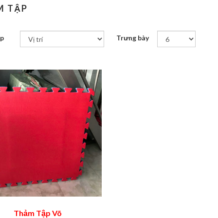
M TẬP
ếp
Trưng bày
Thảm Tập Võ