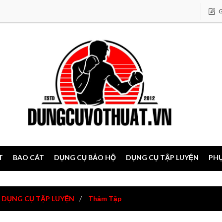
G
T
BAO CÁT
DỤNG CỤ BẢO HỘ
DỤNG CỤ TẬP LUYỆN
PHỤ
DỤNG CỤ TẬP LUYỆN
Thảm Tập