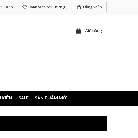
hi Danh
Danh Sách Yêu Thích
(0)
Đăng Nhập
Giỏ hàng
 KIỆN
SALE
SẢN PHẨM MỚI