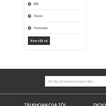
BN
Kwon
Pretorian
Xem tất cả
BẢN TIN
TÀI KHOẢN CỦA TÔI
DỊCH