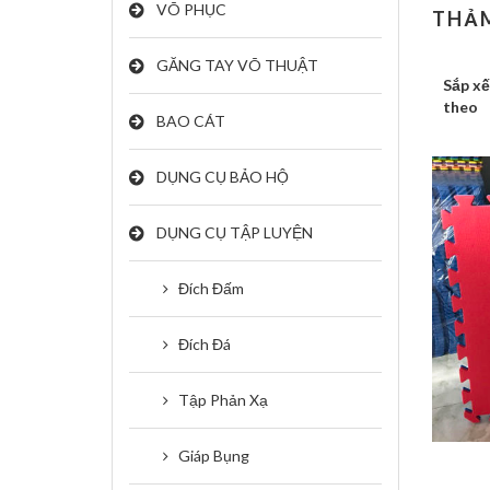
VÕ PHỤC
THẢ
GĂNG TAY VÕ THUẬT
Sắp x
theo
BAO CÁT
DỤNG CỤ BẢO HỘ
DỤNG CỤ TẬP LUYỆN
Đích Đấm
Đích Đá
Tập Phản Xạ
Giáp Bụng