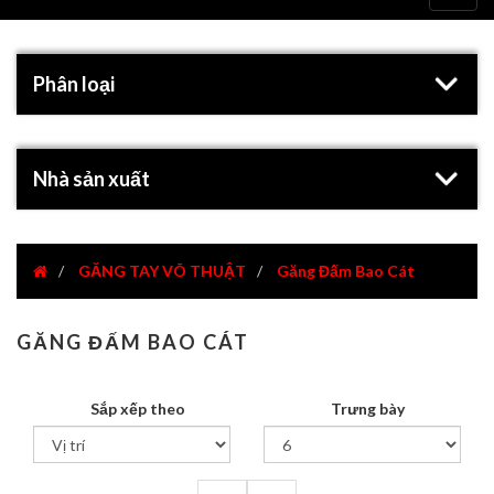
navig
Phân loại
Nhà sản xuất
GĂNG TAY VÕ THUẬT
Găng Đấm Bao Cát
GĂNG ĐẤM BAO CÁT
Sắp xếp theo
Trưng bày