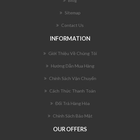
Blog
Sitemap
Contact Us
INFORMATION
Giới Thiệu Về Chúng Tôi
Hướng Dẫn Mua Hàng
Chính Sách Vận Chuyển
Cách Thức Thanh Toán
Đổi Trả Hàng Hóa
Chính Sách Bảo Mật
OUR OFFERS