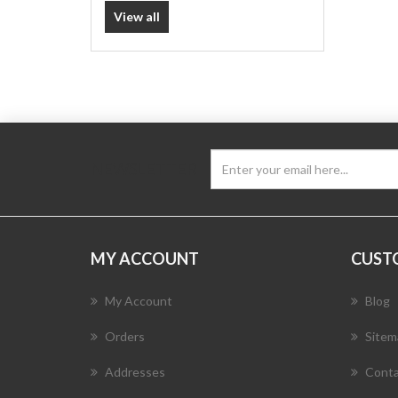
View all
NEWSLETTER
MY ACCOUNT
CUST
My Account
Blog
Orders
Sitem
Addresses
Conta