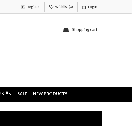
Register
Wishlist
(0)
Log In
Shopping cart
 KIỆN
SALE
NEW PRODUCTS