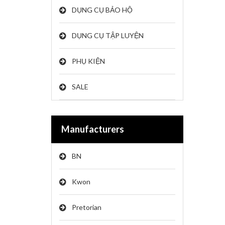
DỤNG CỤ BẢO HỘ
DỤNG CỤ TẬP LUYỆN
PHỤ KIỆN
SALE
Manufacturers
BN
Kwon
Pretorian