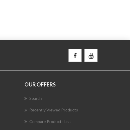
OUR OFFERS
Search
Recently Viewed Products
Compare Products List