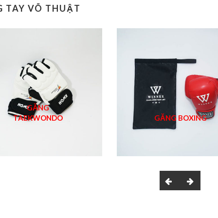
 TAY VÕ THUẬT
GĂNG
TAEKWONDO
GĂNG BOXING