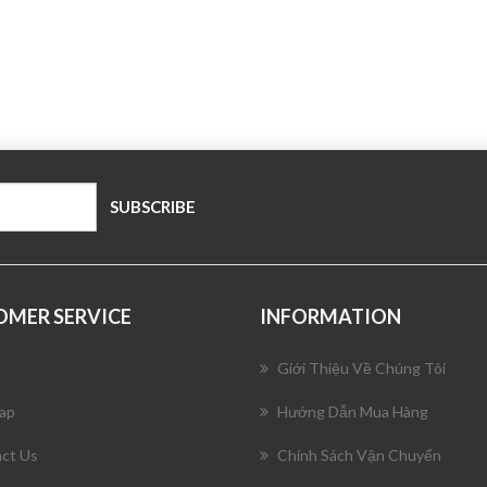
OMER SERVICE
INFORMATION
Giới Thiệu Về Chúng Tôi
ap
Hướng Dẫn Mua Hàng
ct Us
Chính Sách Vận Chuyển