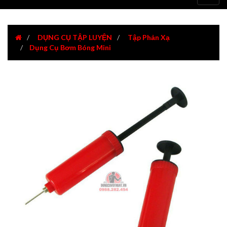
navig
DỤNG CỤ TẬP LUYỆN
Tập Phản Xạ
Dụng Cụ Bơm Bóng Mini