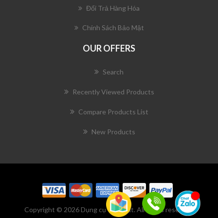
Đổi Trả Hàng Hóa
Chính Sách Bảo Mật
OUR OFFERS
Search
Recently Viewed Products
Compare Products List
New Products
Copyright © 2026 Dụng cụ võ thuật. All rights reserved.