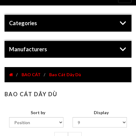
navig
Categories
Manufacturers
BAO CÁT
Bao Cát Dây Dù
BAO CÁT DÂY DÙ
Sort by
Display