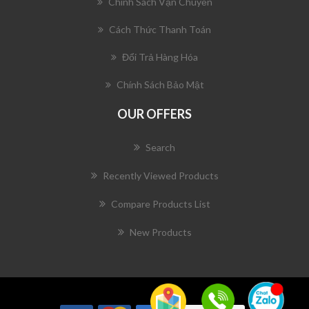
Chính Sách Vận Chuyển
Cách Thức Thanh Toán
Đổi Trả Hàng Hóa
Chính Sách Bảo Mật
OUR OFFERS
Search
Recently Viewed Products
Compare Products List
New Products