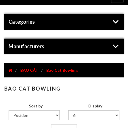
navig
Categories
Manufacturers
BAO CÁT
Bao Cát Bowling
BAO CÁT BOWLING
Sort by
Display